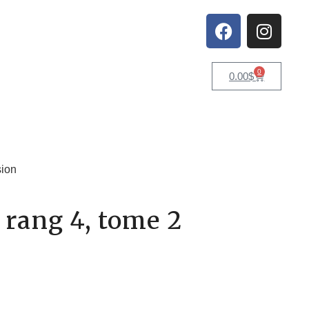
0
0.00
$
ion
 rang 4, tome 2