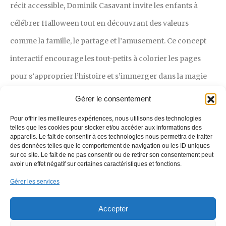
récit accessible, Dominik Casavant invite les enfants à
célébrer Halloween tout en découvrant des valeurs
comme la famille, le partage et l’amusement. Ce concept
interactif encourage les tout-petits à colorier les pages
pour s’approprier l’histoire et s’immerger dans la magie
d’Halloween aux côtés de Luc et Lucie.
L'Halloween de Luc
Gérer le consentement
et Lucie
est le compagnon parfait pour initier les enfants à
Pour offrir les meilleures expériences, nous utilisons des technologies
telles que les cookies pour stocker et/ou accéder aux informations des
l’esprit d’Halloween de façon ludique et douce, et pour
appareils. Le fait de consentir à ces technologies nous permettra de traiter
des données telles que le comportement de navigation ou les ID uniques
passer des moments agréables en famille. Rejoignez Luc
sur ce site. Le fait de ne pas consentir ou de retirer son consentement peut
et Lucie dans cette aventure qui promet des rires et de la
avoir un effet négatif sur certaines caractéristiques et fonctions.
créativité – le livre idéal pour rendre la saison des
Gérer les services
citrouilles encore plus spéciale!
Accepter