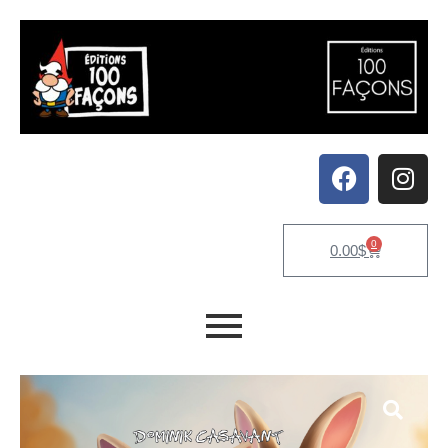
0
0.00
$