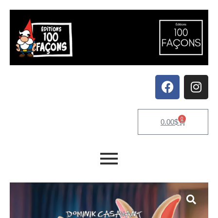
0
0.00
$